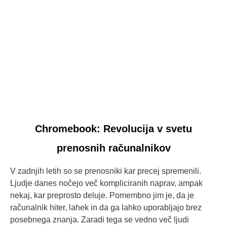
link
Chromebook: Revolucija v svetu
to
prenosnih računalnikov
Chromebook:
Revolucija
V zadnjih letih so se prenosniki kar precej spremenili.
v
Ljudje danes nočejo več kompliciranih naprav, ampak
svetu
nekaj, kar preprosto deluje. Pomembno jim je, da je
prenosnih
računalnik hiter, lahek in da ga lahko uporabljajo brez
računalnikov
posebnega znanja. Zaradi tega se vedno več ljudi