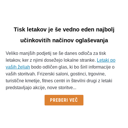
link
Tisk letakov je še vedno eden najbolj
to
učinkovitih načinov oglaševanja
Tisk
letakov
Veliko manjših podjetij se še danes odloča za tisk
je
letakov, ker z njimi dosežejo lokalne stranke.
Letaki po
še
vaših željah
bodo odličen glas, ki bo širil informacije o
vedno
vaših storitvah. Frizerski saloni, gostinci, trgovine,
eden
turistične kmetije, fitnes centri in številni drugi z letaki
najbolj
predstavljajo akcije, nove storitve...
učinkovitih
načinov
PREBERI VEČ
oglaševanja