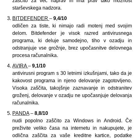
zaščito za več naprav in ima prav tako možnost
starševskega nadzora.
BITDEFENDER
–
9,4/10
odličen za tiste, ki nimajo radi motenj med svojim
delom. Bitdefender je visok razred antivirusnega
programa, ki deluje samodejno, tiho v ozadju in
odstranjuje vse grožnje, brez upočasnitve delovnega
procesa računalnika.
AVIRA
–
9,1/10
antivirusni program s 30 letnimi izkušnjami, tako da je
kakovost programa in njeno delovanje zagotovljeno.
Visoka zaščita, takojšnje zaznavanje in odstranitev
groženj, delovanje v ozadju ne upočasnjuje delovanja
računalnika.
PANDA
–
8,8/10
nudi popolno zaščito za Windows in Android. Če
preživite veliko časa na internetu in nakupujete, je
odlična zaščita za vaše kreditne kartice, podatke