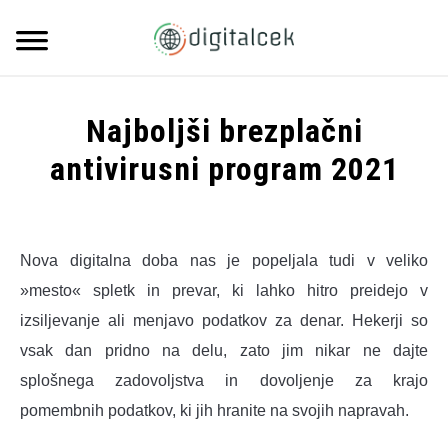
Skip
to
Searc
content
DOMOV
Najboljši brezplačni
O NAS
antivirusni program 2021
Written
KATEGORIJE
SUBMENU
by
TOGGLE
admin
Nova digitalna doba nas je popeljala tudi v veliko
KONTAKT
»mesto« spletk in prevar, ki lahko hitro preidejo v
in
Strojna
izsiljevanje ali menjavo podatkov za denar. Hekerji so
in
vsak dan pridno na delu, zato jim nikar ne dajte
programska
oprema
splošnega zadovoljstva in dovoljenje za krajo
pomembnih podatkov, ki jih hranite na svojih napravah.