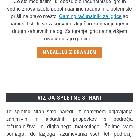
Če ste med tistimi, ki obožujejo računalniške igre in
Gaming
vedno znova iščete popoln gaming računalnik, potem ste
računalniki
prišli na pravo mesto!
Gaming računalniki za igrice
so
–
namreč tisti, ki so zasnovani izključno za igranje iger in
najboljša
drugih zahtevnih nalog. Za igranje igric na najvišjem
izbira
nivoju morajo gaming...
NADALJUJ Z BRANJEM
VIZIJA SPLETNE STRANI
To spletno stran smo naredili z namenom objavljanja
zanimivih in aktualnih prispevkov s področja
računalništva in digitalnega marketinga. Želimo vam
pomagati do lažjega razumevanja vseh teh področij.