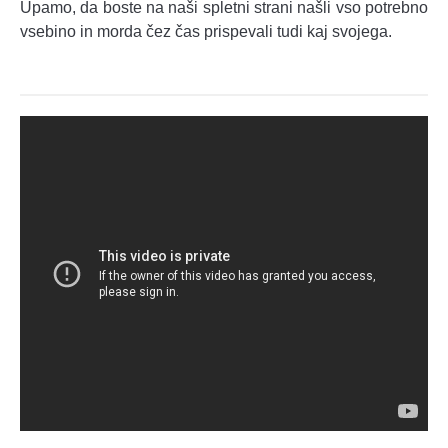
Upamo, da boste na naši spletni strani našli vso potrebno
vsebino in morda čez čas prispevali tudi kaj svojega.