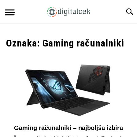
Skip
to
Searc
content
DOMOV
Oznaka:
Gaming računalniki
O NAS
KATEGORIJE
SU
TO
KONTAKT
Gaming računalniki – najboljša izbira
link
to